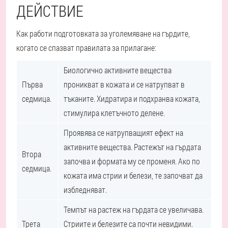
ДЕЙСТВИЕ
Как работи подготовката за уголемяване на гърдите,
когато се спазват правилата за прилагане:
Биологично активните вещества
Първа
проникват в кожата и се натрупват в
седмица.
тъканите. Хидратира и подхранва кожата,
стимулира клетъчното делене.
Проявява се натрупващият ефект на
активните вещества. Растежът на гърдата
Втора
започва и формата му се променя. Ако по
седмица.
кожата има стрии и белези, те започват да
избледняват.
Темпът на растеж на гърдата се увеличава.
Трета
Стриите и белезите са почти невидими.