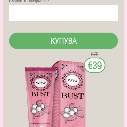
Въведете телефона си
КУПУВА
€78
€39