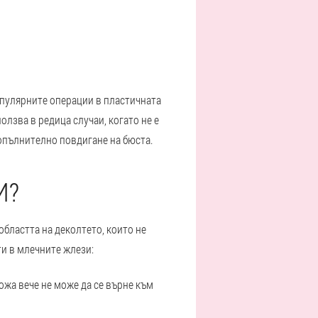
популярните операции в пластичната
олзва в редица случаи, когато не е
опълнително повдигане на бюста.
И?
областта на деколтето, които не
ти в млечните жлези:
ожа вече не може да се върне към