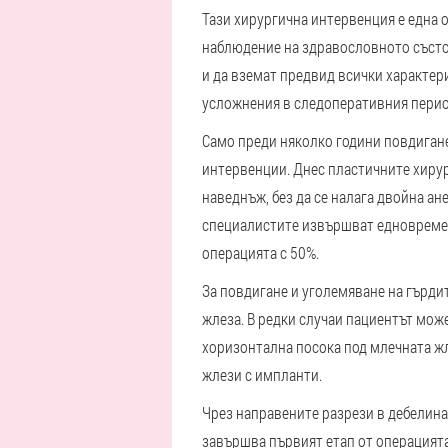
Тази хирургична интервенция е една 
наблюдение на здравословното състо
и да вземат предвид всички характер
усложнения в следоперативния перио
Само преди няколко години повдигане
интервенции. Днес пластичните хирур
наведнъж, без да се налага двойна а
специалистите извършват едновремен
операцията с 50%.
За повдигане и уголемяване на гърди
жлеза. В редки случаи пациентът може
хоризонтална посока под млечната жл
жлези с импланти.
Чрез направените разрези в дебелина
завършва първият етап от операцията