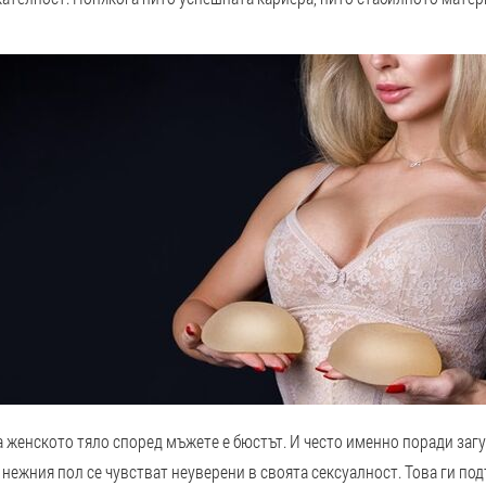
а женското тяло според мъжете е бюстът. И често именно поради загу
нежния пол се чувстват неуверени в своята сексуалност. Това ги по