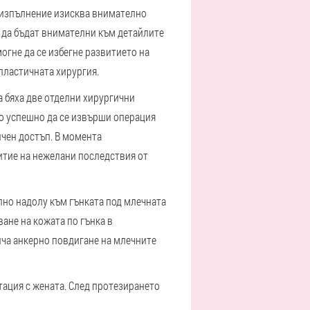
о изпълнение изисква внимателно
 да бъдат внимателни към детайлите
огне да се избегне развитието на
пластичната хирургия.
а бяха две отделни хирургични
но успешно да се извърши операция
ичен достъп. В момента
итие на нежелани последствия от
лно надолу към гънката под млечната
ване на кожата по гънка в
ича анкерно повдигане на млечните
тация с жената. След протезирането