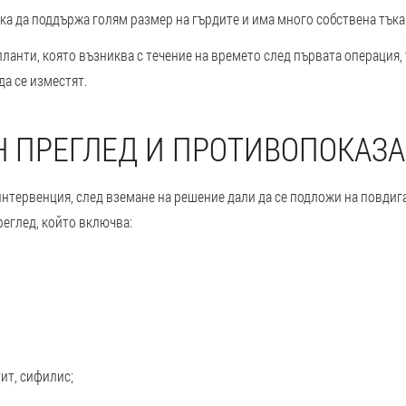
иска да поддържа голям размер на гърдите и има много собствена тък
ланти, която възниква с течение на времето след първата операция, 
да се изместят.
 ПРЕГЛЕД И ПРОТИВОПОКАЗ
интервенция, след вземане на решение дали да се подложи на повдиг
еглед, който включва:
тит, сифилис;