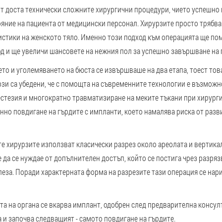
от доста технически сложните хирургични процедури, чието успешн
яние на пациента от медицински персонал. Хирурзите просто трябва
истики на женското тяло. Именно този подход към операцията ще пом
д и ще увеличи шансовете на нежния пол за успешно завършване на 
то и уголемяването на бюста се извършваше на два етапа, тоест тов
зи са убедени, че с помощта на съвременните технологии е възмож
нестезия и многократно травматизиране на меките тъкани при хирург
но повдигане на гърдите с импланти, което намалява риска от разв
те хирурзите използват класически разрез около ареолата и вертика
 да се нуждае от допълнителен достъп, който се постига чрез разряз
еза. Поради характерната форма на разрезите тази операция се нар
та на органа се вкарва имплант, одобрен след предварителна консул
 и започва следващият - самото повдигане на гърдите.