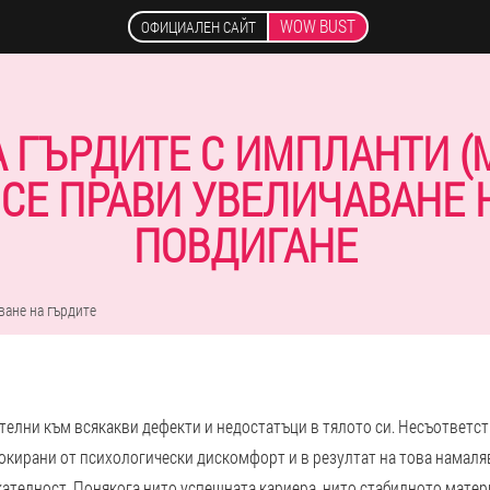
WOW BUST
ОФИЦИАЛЕН САЙТ
 ГЪРДИТЕ С ИМПЛАНТИ (
СЕ ПРАВИ УВЕЛИЧАВАНЕ 
ПОВДИГАНЕ
ване на гърдите
телни към всякакви дефекти и недостатъци в тялото си. Несъответс
окирани от психологически дискомфорт и в резултат на това намаля
ателност. Понякога нито успешната кариера, нито стабилното матер