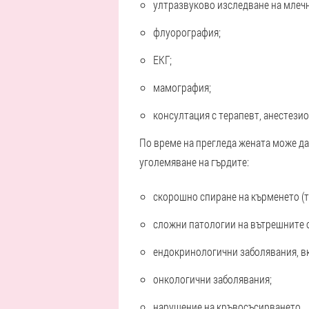
ултразвуково изследване на млечн
флуорография;
ЕКГ;
мамография;
консултация с терапевт, анестезио
По време на прегледа жената може да
уголемяване на гърдите:
скорошно спиране на кърменето (тр
сложни патологии на вътрешните о
ендокринологични заболявания, вк
онкологични заболявания;
нарушение на кръвосъсирването.