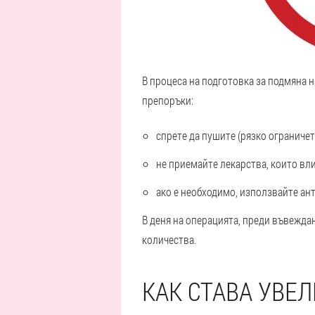
В процеса на подготовка за подмяна н
препоръки:
спрете да пушите (рязко ограничет
не приемайте лекарства, които вли
ако е необходимо, използвайте ан
В деня на операцията, преди въвеждан
количества.
КАК СТАВА УВЕ