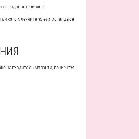
ан за ендопротезиране;
тъй като млечните жлези могат да се
АНИЯ
ане на гърдите с импланти, пациентът