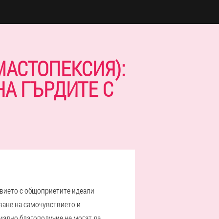
МАСТОПЕКСИЯ):
НА ГЪРДИТЕ С
твието с общоприетите идеали
ване на самочувствието и
иално благополучие не могат да