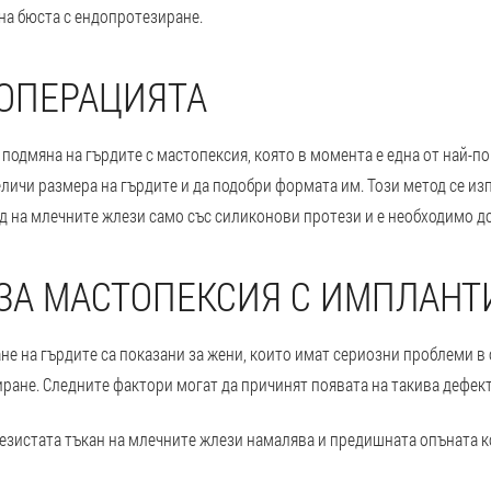
 на бюста с ендопротезиране.
ОПЕРАЦИЯТА
 подмяна на гърдите с мастопексия, която в момента е една от най-
личи размера на гърдите и да подобри формата им. Този метод се изп
д на млечните жлези само със силиконови протези и е необходимо д
 ЗА МАСТОПЕКСИЯ С ИМПЛАНТ
е на гърдите са показани за жени, които имат сериозни проблеми в 
иране. Следните фактори могат да причинят появата на такива дефек
лезистата тъкан на млечните жлези намалява и предишната опъната к