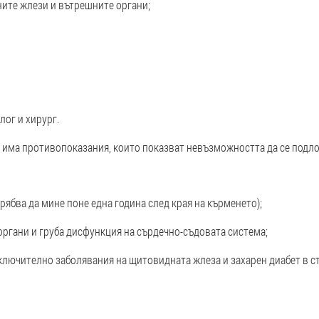
ите жлези и вътрешните органи;
лог и хирург.
 има противопоказания, които показват невъзможността да се подло
ябва да мине поне една година след края на кърменето);
ргани и груба дисфункция на сърдечно-съдовата система;
лючително заболявания на щитовидната жлеза и захарен диабет в с