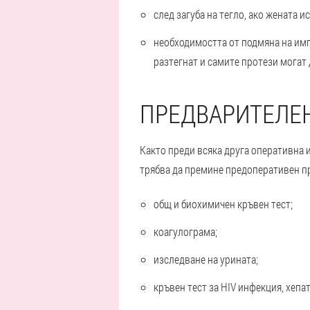
след загуба на тегло, ако жената 
необходимостта от подмяна на имп
разтегнат и самите протези могат 
ПРЕДВАРИТЕЛЕН
Както преди всяка друга оперативна 
трябва да премине предоперативен пр
общ и биохимичен кръвен тест;
коагулограма;
изследване на урината;
кръвен тест за HIV инфекция, хепа