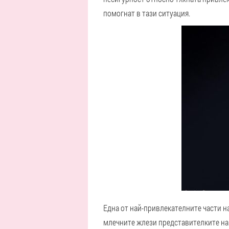
помогнат в тази ситуация.
Една от най-привлекателните части н
млечните жлези представителките на 