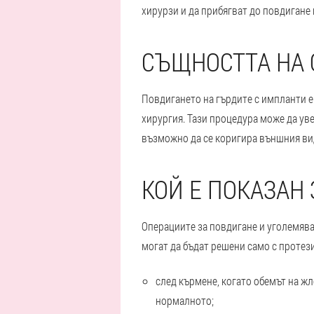
хирурзи и да прибягват до повдигане
СЪЩНОСТТА НА 
Повдигането на гърдите с импланти е
хирургия. Тази процедура може да уве
възможно да се коригира външния ви
КОЙ Е ПОКАЗАН
Операциите за повдигане и уголемяван
могат да бъдат решени само с протез
след кърмене, когато обемът на ж
нормалното;