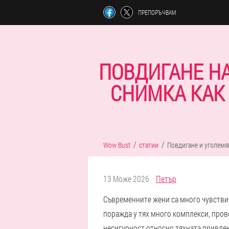
ПРЕПОРЪЧВАМ
ПОВДИГАНЕ НА
СНИМКА КАК 
Wow Bust
статии
Повдигане и уголемя
13 Може 2026
Петър
Съвременните жени са много чувстви
поражда у тях много комплекси, пров
несигурност относно тяхната привлек