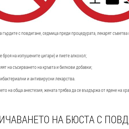
а гърдите с повдигане, седмица преди процедурата, лекарят съветва
е броя на изпушените цигари) и пиете алкохол;
яят на съсирването на кръвта и билкови добавки;
тибактериални и антивирусни лекарства.
ето на обща анестезия, жената трябва да се въздържа от ядене на хра
ЛИЧАВАНЕТО НА БЮСТА С ПОВД