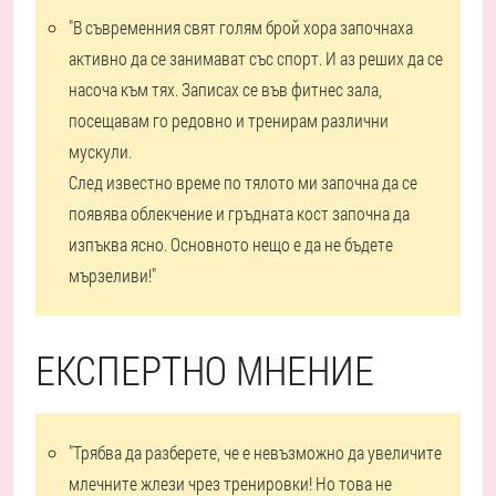
"В съвременния свят голям брой хора започнаха
активно да се занимават със спорт. И аз реших да се
насоча към тях. Записах се във фитнес зала,
посещавам го редовно и тренирам различни
мускули.
След известно време по тялото ми започна да се
появява облекчение и гръдната кост започна да
изпъква ясно. Основното нещо е да не бъдете
мързеливи!"
ЕКСПЕРТНО МНЕНИЕ
"Трябва да разберете, че е невъзможно да увеличите
млечните жлези чрез тренировки! Но това не