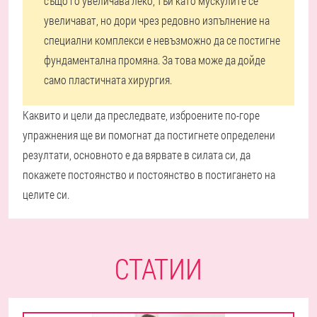
също го увеличава леко, тъй като мускулите се
увеличават, но дори чрез редовно изпълнение на
специални комплекси е невъзможно да се постигне
фундаментална промяна. За това може да дойде
само пластичната хирургия.
Каквито и цели да преследвате, изброените по-горе
упражнения ще ви помогнат да постигнете определени
резултати, основното е да вярвате в силата си, да
покажете постоянство и постоянство в постигането на
целите си.
СТАТИИ