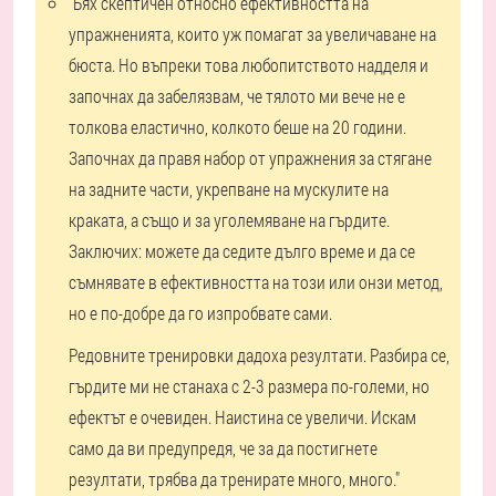
"Бях скептичен относно ефективността на
упражненията, които уж помагат за увеличаване на
бюста. Но въпреки това любопитството надделя и
започнах да забелязвам, че тялото ми вече не е
толкова еластично, колкото беше на 20 години.
Започнах да правя набор от упражнения за стягане
на задните части, укрепване на мускулите на
краката, а също и за уголемяване на гърдите.
Заключих: можете да седите дълго време и да се
съмнявате в ефективността на този или онзи метод,
но е по-добре да го изпробвате сами.
Редовните тренировки дадоха резултати. Разбира се,
гърдите ми не станаха с 2-3 размера по-големи, но
ефектът е очевиден. Наистина се увеличи. Искам
само да ви предупредя, че за да постигнете
резултати, трябва да тренирате много, много."