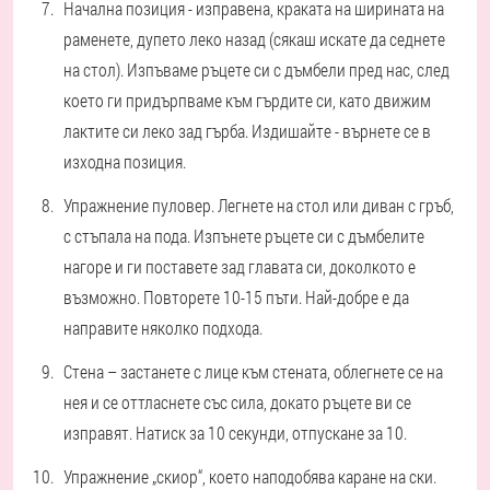
Начална позиция - изправена, краката на ширината на
раменете, дупето леко назад (сякаш искате да седнете
на стол). Изпъваме ръцете си с дъмбели пред нас, след
което ги придърпваме към гърдите си, като движим
лактите си леко зад гърба. Издишайте - върнете се в
изходна позиция.
Упражнение пуловер. Легнете на стол или диван с гръб,
с стъпала на пода. Изпънете ръцете си с дъмбелите
нагоре и ги поставете зад главата си, доколкото е
възможно. Повторете 10-15 пъти. Най-добре е да
направите няколко подхода.
Стена – застанете с лице към стената, облегнете се на
нея и се оттласнете със сила, докато ръцете ви се
изправят. Натиск за 10 секунди, отпускане за 10.
Упражнение „скиор“, което наподобява каране на ски.