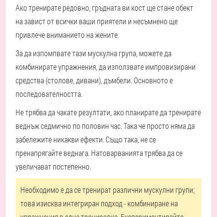
Ако тренирате редовно, гръдната ви кост ще стане обект
на завист от всички ваши приятели и несъмнено ще
привлече вниманието на жените.
За да изпомпвате тази мускулна група, можете да
комбинирате упражнения, да използвате импровизирани
средства (столове, дивани), дъмбели. Основното е
последователността.
Не трябва да чакате резултати, ако планирате да тренирате
веднъж седмично по половин час. Така че просто няма да
забележите никакви ефекти. Също така, не се
пренапрягайте веднага. Натоварванията трябва да се
увеличават постепенно.
Необходимо е да се тренират различни мускулни групи;
това изисква интегриран подход - комбиниране на
упражнения в една тренировка. Експериментирайте,