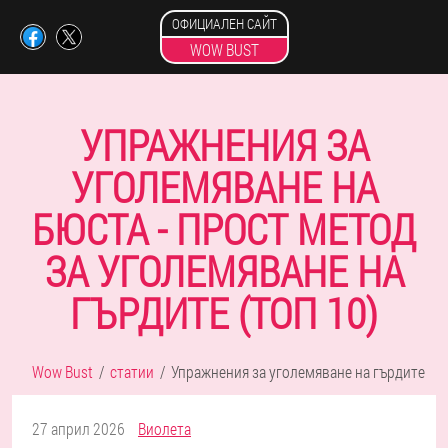
ОФИЦИАЛЕН САЙТ
WOW BUST
УПРАЖНЕНИЯ ЗА
УГОЛЕМЯВАНЕ НА
БЮСТА - ПРОСТ МЕТОД
ЗА УГОЛЕМЯВАНЕ НА
ГЪРДИТЕ (ТОП 10)
Wow Bust
статии
Упражнения за уголемяване на гърдите
27 април 2026
Виолета