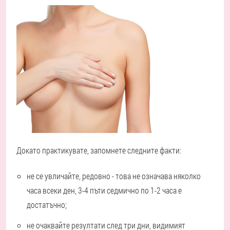
Докато практикувате, запомнете следните факти:
не се увличайте, редовно - това не означава няколко
часа всеки ден, 3-4 пъти седмично по 1-2 часа е
достатъчно;
не очаквайте резултати след три дни, видимият