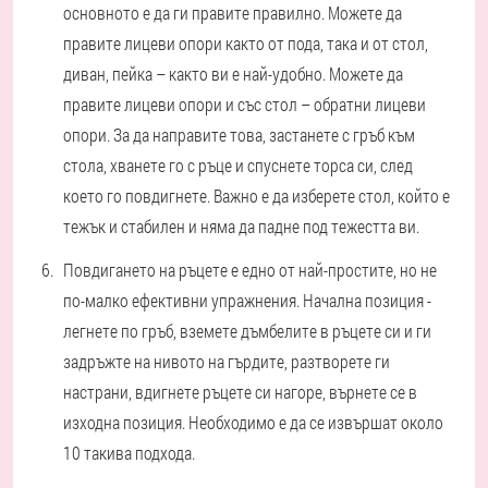
основното е да ги правите правилно. Можете да
правите лицеви опори както от пода, така и от стол,
диван, пейка – както ви е най-удобно. Можете да
правите лицеви опори и със стол – обратни лицеви
опори. За да направите това, застанете с гръб към
стола, хванете го с ръце и спуснете торса си, след
което го повдигнете. Важно е да изберете стол, който е
тежък и стабилен и няма да падне под тежестта ви.
Повдигането на ръцете е едно от най-простите, но не
по-малко ефективни упражнения. Начална позиция -
легнете по гръб, вземете дъмбелите в ръцете си и ги
задръжте на нивото на гърдите, разтворете ги
настрани, вдигнете ръцете си нагоре, върнете се в
изходна позиция. Необходимо е да се извършат около
10 такива подхода.