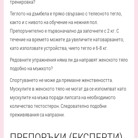
тренировка?
Теглото на дъмбела е пряко свързано с телесното тегло,
както и с нивото на обучение на нежния пол.
Препоръчително е първоначално да започнете с 2 кг. С
течение на времето можете да увеличите натоварването,
като използвате устройства, чието тегло е 6-8 кг.
Редовните упражнения няма ли да направят женското тяло
подобно на мъжкото?
Спортуването не може да премахне женствеността.
Мускулите в женското тяло не могат да се изпомпват като
мускулите на мъжа поради липсата на необходимото
количество тестостерон. Следователно подобни
преживявания са напразни.
ПРЕПОРЪКИ (ЕКСПЕРТИ)