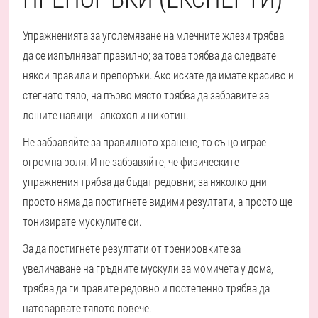
Упражненията за уголемяване на млечните жлези трябва
да се изпълняват правилно; за това трябва да следвате
някои правила и препоръки. Ако искате да имате красиво и
стегнато тяло, на първо място трябва да забравите за
лошите навици - алкохол и никотин.
Не забравяйте за правилното хранене, то също играе
огромна роля. И не забравяйте, че физическите
упражнения трябва да бъдат редовни; за няколко дни
просто няма да постигнете видими резултати, а просто ще
тонизирате мускулите си.
За да постигнете резултати от тренировките за
увеличаване на гръдните мускули за момичета у дома,
трябва да ги правите редовно и постепенно трябва да
натоварвате тялото повече.