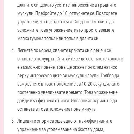
дланите си, докато усетите напрежение в гръдните
мускули. Пребройте до 10, отпуснете се. Повторете
упражнението няколко пъти. След това можете да
усложните това упражнение, като просто вземете
малка гумена топка или топка в дланта си.
Легнете по корем, хванете краката си с ръце и се
огънете в полукръг. Опитайте се да се огънете колкото
е възможно повече, това ще окаже по-голям натиск
върху интересуващите ви мускулни групи. Трябва да
замръзнете в това положение за 10-20 секунди, като
постепенно увеличавате времето. Това упражнение
дойде във фитнеса от йога. Идеалният вариант е да
останете в това положение поне минута.
Лицевите опори са още едно от най-ефективните
упражнения за уголемяване на бюста у дома,