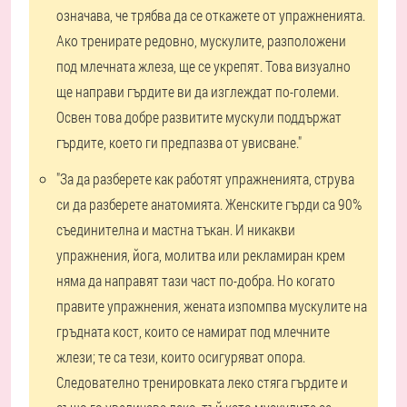
означава, че трябва да се откажете от упражненията.
Ако тренирате редовно, мускулите, разположени
под млечната жлеза, ще се укрепят. Това визуално
ще направи гърдите ви да изглеждат по-големи.
Освен това добре развитите мускули поддържат
гърдите, което ги предпазва от увисване."
"За да разберете как работят упражненията, струва
си да разберете анатомията. Женските гърди са 90%
съединителна и мастна тъкан. И никакви
упражнения, йога, молитва или рекламиран крем
няма да направят тази част по-добра. Но когато
правите упражнения, жената изпомпва мускулите на
гръдната кост, които се намират под млечните
жлези; те са тези, които осигуряват опора.
Следователно тренировката леко стяга гърдите и