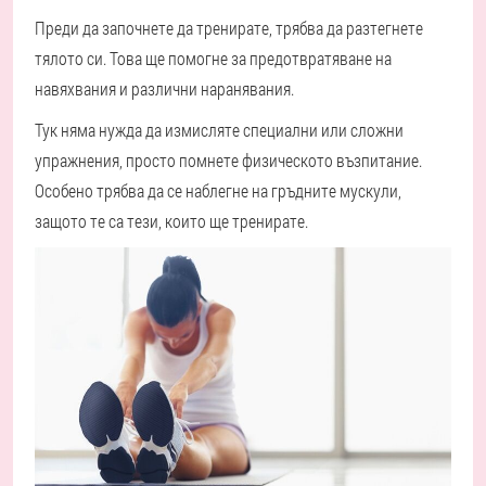
Преди да започнете да тренирате, трябва да разтегнете
тялото си. Това ще помогне за предотвратяване на
навяхвания и различни наранявания.
Тук няма нужда да измисляте специални или сложни
упражнения, просто помнете физическото възпитание.
Особено трябва да се наблегне на гръдните мускули,
защото те са тези, които ще тренирате.