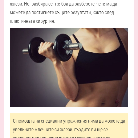
жлези. Но, разбира се, трябва да разберете, че няма да
можете да постигнете същите резултати, както след
пластичната хирургия.
С помощта на специални упражнения няма да можете да
увеличите млечните си жлези; гърдите ви ще се
увеличат поради напомпаните мускули, които се