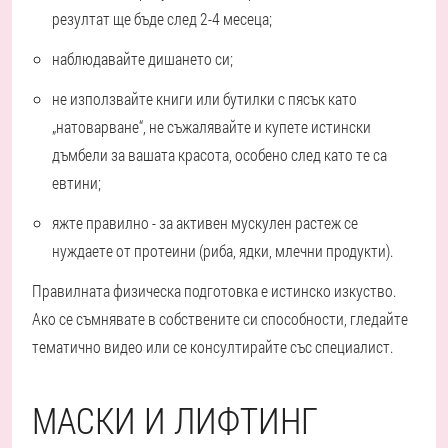
резултат ще бъде след 2-4 месеца;
наблюдавайте дишането си;
не използвайте книги или бутилки с пясък като
„натоварване“, не съжалявайте и купете истински
дъмбели за вашата красота, особено след като те са
евтини;
яжте правилно - за активен мускулен растеж се
нуждаете от протеини (риба, ядки, млечни продукти).
Правилната физическа подготовка е истинско изкуство.
Ако се съмнявате в собствените си способности, гледайте
тематично видео или се консултирайте със специалист.
МАСКИ И ЛИФТИНГ