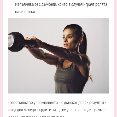
Изпълнява се с дъмбели, които в случая играят ролята
на ски щеки.
С постоянство упражненията ще донесат добри резултати
след два месеца: гърдите ви ще се увеличат с един размер
поради тренировка на мускулите.