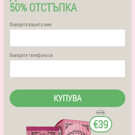
50% ОТСТЪПКА
Въведете вашето име
Въведете телефона си
КУПУВА
€78
€39