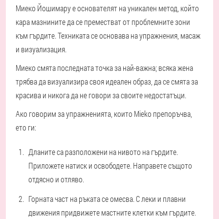
Миеко Йошимару е основателят на уникален метод, който
кара мазнините да се преместват от проблемните зони
към гърдите. Техниката се основава на упражнения, масаж
и визуализация.
Миеко смята последната точка за най-важна; всяка жена
трябва да визуализира своя идеален образ, да се смята за
красива и никога да не говори за своите недостатъци.
Ако говорим за упражненията, които Mieko препоръчва,
ето ги:
Дланите са разположени на нивото на гърдите.
Приложете натиск и освободете. Направете същото
отдясно и отляво.
Горната част на ръката се омесва. С леки и плавни
движения придвижете мастните клетки към гърдите.