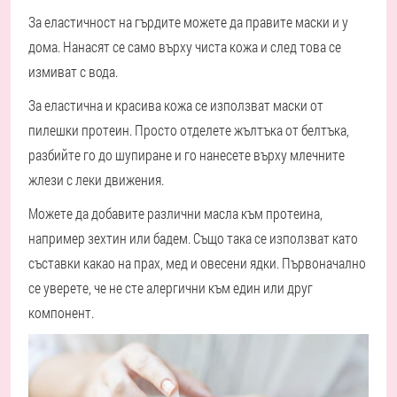
За еластичност на гърдите можете да правите маски и у
дома. Нанасят се само върху чиста кожа и след това се
измиват с вода.
За еластична и красива кожа се използват маски от
пилешки протеин. Просто отделете жълтъка от белтъка,
разбийте го до шупиране и го нанесете върху млечните
жлези с леки движения.
Можете да добавите различни масла към протеина,
например зехтин или бадем. Също така се използват като
съставки какао на прах, мед и овесени ядки. Първоначално
се уверете, че не сте алергични към един или друг
компонент.