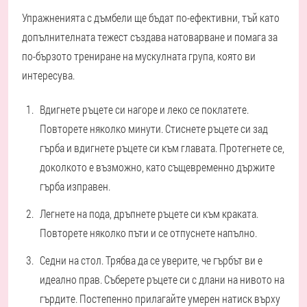
Упражненията с дъмбели ще бъдат по-ефективни, тъй като
допълнителната тежест създава натоварване и помага за
по-бързото трениране на мускулната група, която ви
интересува.
Вдигнете ръцете си нагоре и леко се поклатете.
Повторете няколко минути. Стиснете ръцете си зад
гърба и вдигнете ръцете си към главата. Протегнете се,
доколкото е възможно, като същевременно държите
гърба изправен.
Легнете на пода, дръпнете ръцете си към краката.
Повторете няколко пъти и се отпуснете напълно.
Седни на стол. Трябва да се уверите, че гърбът ви е
идеално прав. Съберете ръцете си с длани на нивото на
гърдите. Постепенно прилагайте умерен натиск върху