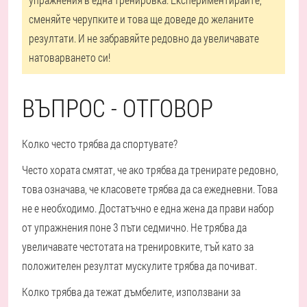
сменяйте черупките и това ще доведе до желаните
резултати. И не забравяйте редовно да увеличавате
натоварването си!
ВЪПРОС - ОТГОВОР
Колко често трябва да спортувате?
Често хората смятат, че ако трябва да тренирате редовно,
това означава, че класовете трябва да са ежедневни. Това
не е необходимо. Достатъчно е една жена да прави набор
от упражнения поне 3 пъти седмично. Не трябва да
увеличавате честотата на тренировките, тъй като за
положителен резултат мускулите трябва да почиват.
Колко трябва да тежат дъмбелите, използвани за