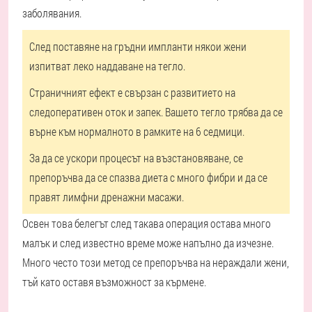
заболявания.
След поставяне на гръдни импланти някои жени
изпитват леко наддаване на тегло.
Страничният ефект е свързан с развитието на
следоперативен оток и запек. Вашето тегло трябва да се
върне към нормалното в рамките на 6 седмици.
За да се ускори процесът на възстановяване, се
препоръчва да се спазва диета с много фибри и да се
правят лимфни дренажни масажи.
Освен това белегът след такава операция остава много
малък и след известно време може напълно да изчезне.
Много често този метод се препоръчва на нераждали жени,
тъй като оставя възможност за кърмене.