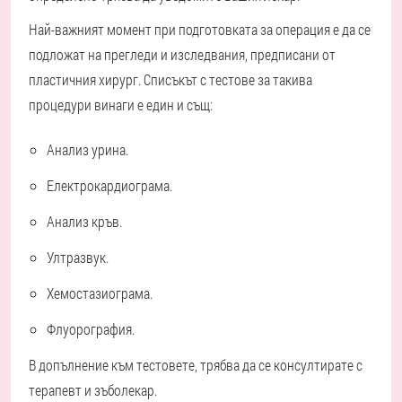
Най-важният момент при подготовката за операция е да се
подложат на прегледи и изследвания, предписани от
пластичния хирург. Списъкът с тестове за такива
процедури винаги е един и същ:
Анализ
урина.
Електрокардиограма.
Анализ
кръв.
Ултразвук.
Хемостазиограма.
Флуорография.
В допълнение към тестовете, трябва да се консултирате с
терапевт и зъболекар.