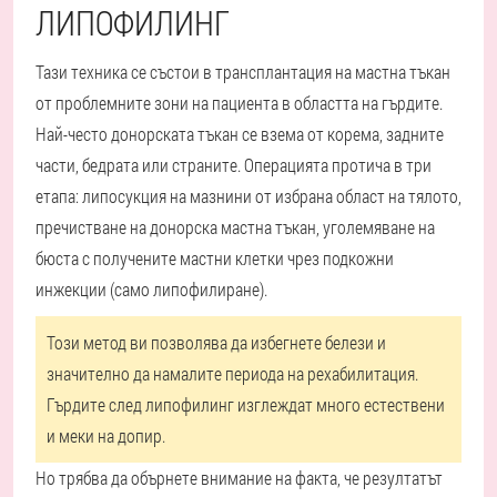
ЛИПОФИЛИНГ
Тази техника се състои в трансплантация на мастна тъкан
от проблемните зони на пациента в областта на гърдите.
Най-често донорската тъкан се взема от корема, задните
части, бедрата или страните. Операцията протича в три
етапа: липосукция на мазнини от избрана област на тялото,
пречистване на донорска мастна тъкан, уголемяване на
бюста с получените мастни клетки чрез подкожни
инжекции (само липофилиране).
Този метод ви позволява да избегнете белези и
значително да намалите периода на рехабилитация.
Гърдите след липофилинг изглеждат много естествени
и меки на допир.
Но трябва да обърнете внимание на факта, че резултатът