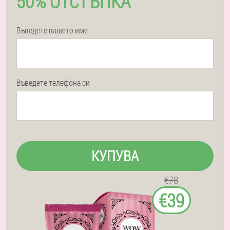
50% ОТСТЪПКА
Въведете вашето име
Въведете телефона си
КУПУВА
€78
€39