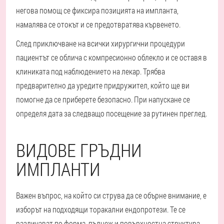
негова помощ се фиксира позицията на импланта,
намалява се отокът и се предотвратява кървенето.
След приключване на всички хирургични процедури
пациентът се облича с компресионно облекло и се оставя в
клиниката под наблюдението на лекар. Трябва
предварително да уредите придружител, който ще ви
помогне да се приберете безопасно. При напускане се
определя дата за следващо посещение за рутинен преглед.
ВИДОВЕ ГРЪДНИ
ИМПЛАНТИ
Важен въпрос, на който си струва да се обърне внимание, е
изборът на подходящи торакални ендопротези. Те се
различават по форма, пълнеж и повърхностна структура.