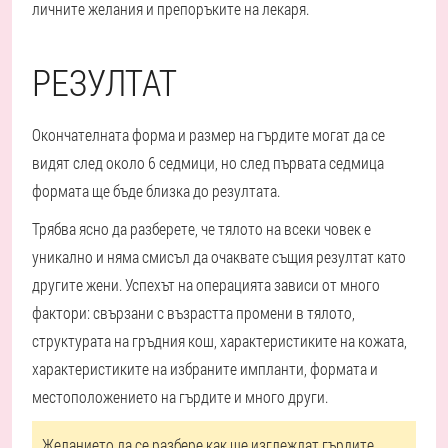
личните желания и препоръките на лекаря.
РЕЗУЛТАТ
Окончателната форма и размер на гърдите могат да се
видят след около 6 седмици, но след първата седмица
формата ще бъде близка до резултата.
Трябва ясно да разберете, че тялото на всеки човек е
уникално и няма смисъл да очаквате същия резултат като
другите жени. Успехът на операцията зависи от много
фактори: свързани с възрастта промени в тялото,
структурата на гръдния кош, характеристиките на кожата,
характеристиките на избраните импланти, формата и
местоположението на гърдите и много други.
Желанието да се разбере как ще изглеждат гърдите