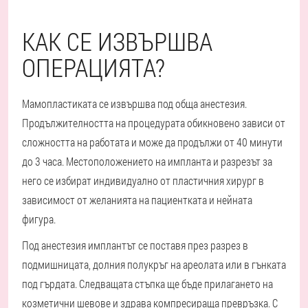
КАК СЕ ИЗВЪРШВА
ОПЕРАЦИЯТА?
Мамопластиката се извършва под обща анестезия.
Продължителността на процедурата обикновено зависи от
сложността на работата и може да продължи от 40 минути
до 3 часа. Местоположението на импланта и разрезът за
него се избират индивидуално от пластичния хирург в
зависимост от желанията на пациентката и нейната
фигура.
Под анестезия имплантът се поставя през разрез в
подмишницата, долния полукръг на ареолата или в гънката
под гърдата. Следващата стъпка ще бъде прилагането на
козметични шевове и здрава компресираща превръзка. С