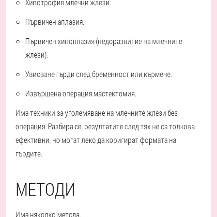
Хипотрофия
млечни жлези.
Първичен
аплазия.
Първичен
хипоплазия
(недоразвитие на млечните
жлези).
Увисване
гърди след бременност или кърмене.
Извършена операция
мастектомия.
Има техники за уголемяване на млечните жлези без
операция. Разбира се, резултатите след тях не са толкова
ефективни, но могат леко да коригират формата на
гърдите.
МЕТОДИ
Има няколко метода.