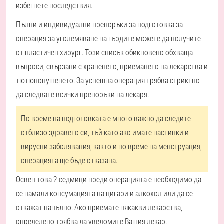
избегнете последствия.
Пълни и индивидуални препоръки за подготовка за
операция за уголемяване на гърдите можете да получите
от пластичен хирург. Този списък обикновено обхваща
въпроси, свързани с храненето, приемането на лекарства и
тютюнопушенето. За успешна операция трябва стриктно
да следвате всички препоръки на лекаря.
По време на подготовката е много важно да следите
отблизо здравето си, тъй като ако имате настинки и
вирусни заболявания, както и по време на менструация,
операцията ще бъде отказана.
Освен това 2 седмици преди операцията е необходимо да
се намали консумацията на цигари и алкохол или да се
откажат напълно. Ако приемате някакви лекарства,
определено трябва да уведомите Вашия лекар.