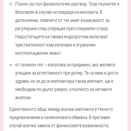
Пълни със сол
физиологичен разтвор.
Този пълнител е
безопасен в случай на повреда на импланта. В
допълнение, повечето от тях имат възможност за
регулиране след операция през специален отвор.
Недостатъците на такива ендопротези включват
чувствителност към изтичане и ограничен
експлоатационен живот.
от
силикон
гел – използва се предимно, ако желаете
усещане за естественост при допир. Те са леки и доста
здрави, но за да се имплантира такъв имплант, ще е
необходим по-дълъг разрез, отколкото за неговите
аналози.
Единственото общо между всички импланти е тяхното
предназначение и силиконовата обвивка. В противен
случай всичко зависи от финансовите възможности,