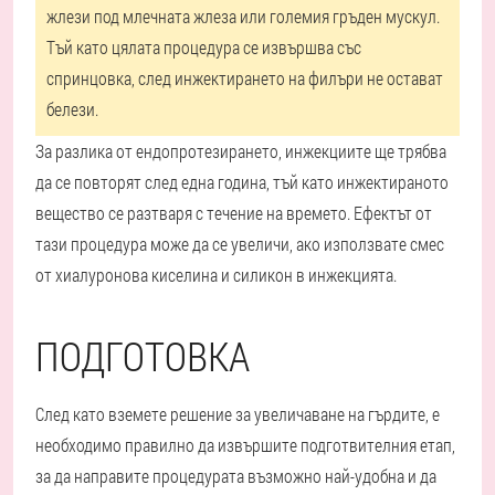
жлези под млечната жлеза или големия гръден мускул.
Тъй като цялата процедура се извършва със
спринцовка, след инжектирането на филъри не остават
белези.
За разлика от ендопротезирането, инжекциите ще трябва
да се повторят след една година, тъй като инжектираното
вещество се разтваря с течение на времето. Ефектът от
тази процедура може да се увеличи, ако използвате смес
от хиалуронова киселина и силикон в инжекцията.
ПОДГОТОВКА
След като вземете решение за увеличаване на гърдите, е
необходимо правилно да извършите подготвителния етап,
за да направите процедурата възможно най-удобна и да