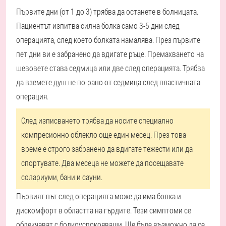
Първите дни (от 1 до 3) трябва да останете в болницата.
Пациентът изпитва силна болка само 3-5 дни след
операцията, след което болката намалява. През първите
пет дни ви е забранено да вдигате ръце. Премахването на
шевовете става седмица или две след операцията. Трябва
да вземете душ не по-рано от седмица след пластичната
операция.
След изписването трябва да носите специално
компресионно облекло още един месец. През това
време е строго забранено да вдигате тежести или да
спортувате. Два месеца не можете да посещавате
солариуми, бани и сауни.
Първият път след операцията може да има болка и
дискомфорт в областта на гърдите. Тези симптоми се
облекчават с болкоуспокояващи. Ще бъде възможно да се