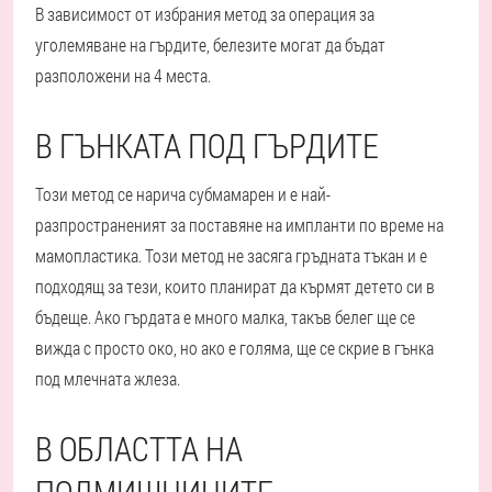
В зависимост от избрания метод за операция за
уголемяване на гърдите, белезите могат да бъдат
разположени на 4 места.
В ГЪНКАТА ПОД ГЪРДИТЕ
Този метод се нарича субмамарен и е най-
разпространеният за поставяне на импланти по време на
мамопластика. Този метод не засяга гръдната тъкан и е
подходящ за тези, които планират да кърмят детето си в
бъдеще. Ако гърдата е много малка, такъв белег ще се
вижда с просто око, но ако е голяма, ще се скрие в гънка
под млечната жлеза.
В ОБЛАСТТА НА