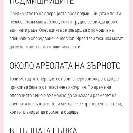
ПОДМИШНИЦИТЕ
Предимството на операцията през подмишницата е почти
незабележим малък белег, който трудно се вижда дори с
вдигнати ръце. Операцията се извършва с помощта на
специално оборудване - ендоскоп. Чрез тази техника могат
да се поставят само малки импланти.
ОКОЛО АРЕОЛАТА НА ЗЪРНОТО
Този метод на операция се нарича периариоларен. Добре
прикрива белега от пластична хирургия. По време на
операцията също е възможно да се намали размерът на
ареолата на зърното. Този метод не се препоръчва за тези,
които планират да кърмят в бъдеще.
В ПЪПНАТА ГЪНКА