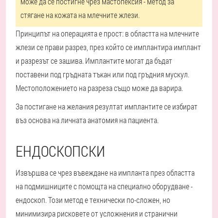
може да се постигне чрез мастопексия - метод за
стягане на кожата на млечните жлези.
Принципът на операцията е прост: в областта на млечните
жлези се прави разрез, през който се имплантира имплант
и разрезът се зашива. Имплантите могат да бъдат
поставени под гръдната тъкан или под гръдния мускул.
Местоположението на разреза също може да варира.
За постигане на желания резултат имплантите се избират
въз основа на личната анатомия на пациента.
ЕНДОСКОПСКИ
Извършва се чрез въвеждане на импланта през областта
на подмишниците с помощта на специално оборудване -
ендоскоп. Този метод е технически по-сложен, но
минимизира рисковете от усложнения и странични