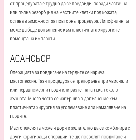
от процедурата е трудно да се предвиди; поради частична
или пълна резорбция на мастните клетки под кожата,
остава възможност за повторна процедура. Липофилингът
може да бъде допълнение към пластичната хирургия с
помощта на импланти.
АСАНСЬОР
Операцията за повдигане на гърдите се нарича
мастопексия. Тази процедура се препоръчва при увиснали
или неравномерни гърди или разтегната тъкан около
зърната. Много често се извършва в допълнение към
пластичната хирургия за уголемяване или намаляване на
гърдите.
Мастопексията може и дори е желателно да се комбинира с
други коригиращи операции; те ще позволят повдигане и