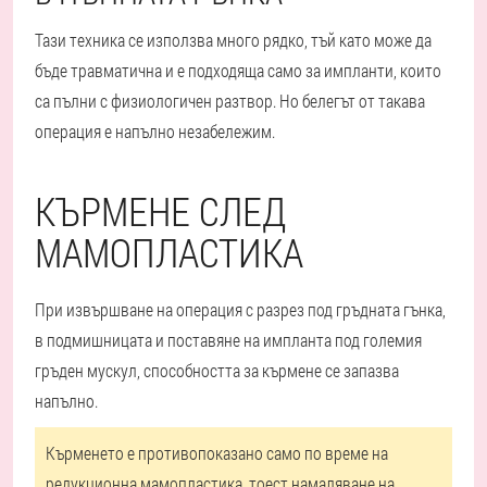
Тази техника се използва много рядко, тъй като може да
бъде травматична и е подходяща само за импланти, които
са пълни с физиологичен разтвор. Но белегът от такава
операция е напълно незабележим.
КЪРМЕНЕ СЛЕД
МАМОПЛАСТИКА
При извършване на операция с разрез под гръдната гънка,
в подмишницата и поставяне на импланта под големия
гръден мускул, способността за кърмене се запазва
напълно.
Кърменето е противопоказано само по време на
редукционна мамопластика, тоест намаляване на