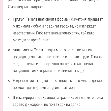
Има следните видове:
Кръгъл.
Те запазват своята форма и симетрия, придават
максимален обем и повдигат гърдите, но изглеждат
неестествени. Работете внимателно с тях, тъй като
може да се преобърнат.
Анатомични
. Те изглеждат много естествени и са
подходящи за вмъкване на жени с плоски гърди. Такива
ендопротези се препоръчват за жени, които ценят
визуалната имитация на естествените гърди.
Ендопротези
с гладка повърхност - много мек на допир,
но може да се движи след имплантиране.
В
текстуриран
повърхност, за разлика от гладките, те са
здраво фиксирани, но по-твърди на допир.