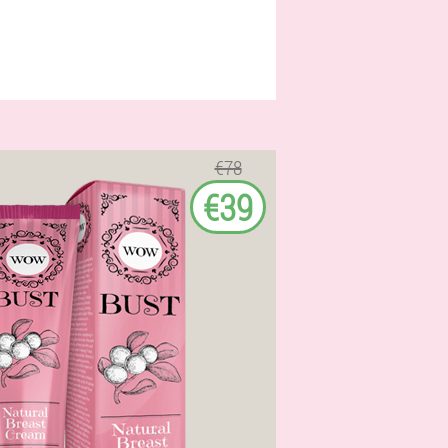
€78
€39