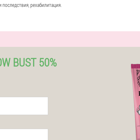
 последствия, рехабилитация.
W BUST 50%