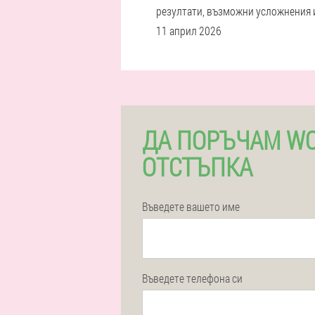
резултати, възможни усложнения и
11 април 2026
ДА ПОРЪЧАМ WO
ОТСТЪПКА
Въведете вашето име
Въведете телефона си